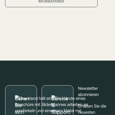
INFORMATIONEN
Fußzeile
Newsletter
abonnieren
Sehen
Service
Sie
&
Erhalten Sie die
sich
Support
neuesten