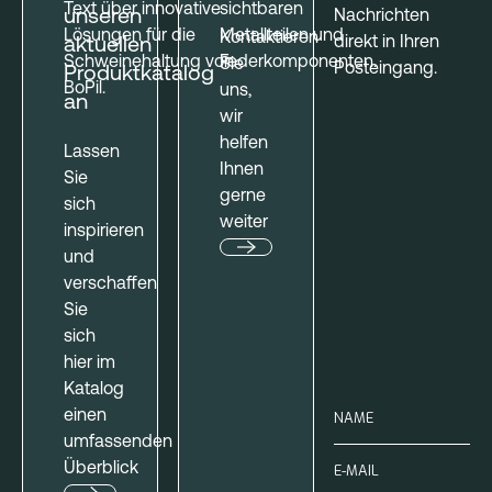
unseren
Nachrichten
Kontaktieren
direkt in Ihren
aktuellen
Sie
Posteingang.
Produktkatalog
uns,
an
wir
helfen
Lassen
Ihnen
Sie
gerne
sich
weiter
inspirieren
und
verschaffen
Sie
sich
hier im
Katalog
einen
umfassenden
Überblick