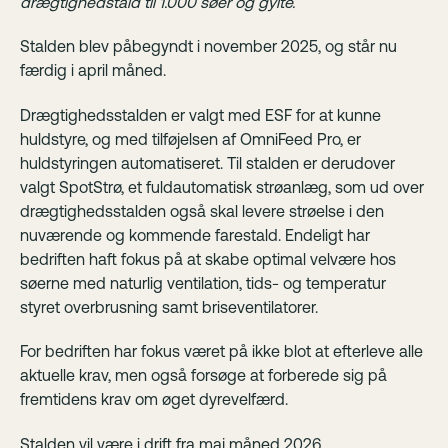
drægtighedstald til 1.000 søer og gylte.
Stalden blev påbegyndt i november 2025, og står nu
færdig i april måned.
Drægtighedsstalden er valgt med ESF for at kunne
huldstyre, og med tilføjelsen af OmniFeed Pro, er
huldstyringen automatiseret. Til stalden er derudover
valgt SpotStrø, et fuldautomatisk strøanlæg, som ud over
drægtighedsstalden også skal levere strøelse i den
nuværende og kommende farestald. Endeligt har
bedriften haft fokus på at skabe optimal velvære hos
søerne med naturlig ventilation, tids- og temperatur
styret overbrusning samt briseventilatorer.
For bedriften har fokus været på ikke blot at efterleve alle
aktuelle krav, men også forsøge at forberede sig på
fremtidens krav om øget dyrevelfærd.
Stalden vil være i drift fra maj måned 2026.