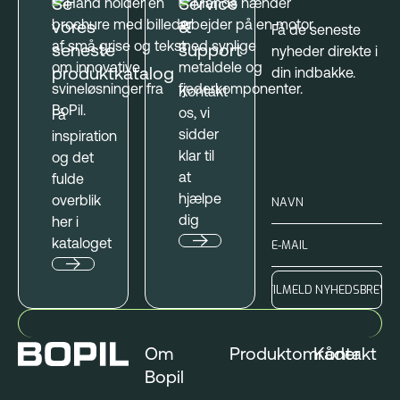
Se
Service
vores
&
Få de seneste
seneste
support
nyheder direkte i
produktkatalog
din indbakke.
Kontakt
os, vi
Få
sidder
inspiration
klar til
og det
at
fulde
hjælpe
overblik
dig
her i
kataloget
Om
Produktområder
Kontakt
Bopil