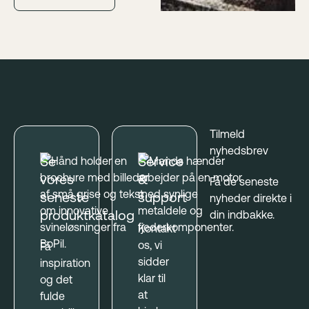
Footer
Tilmeld
nyhedsbrev
Se
Service
vores
&
Få de seneste
seneste
support
nyheder direkte i
produktkatalog
din indbakke.
Kontakt
os, vi
Få
sidder
inspiration
klar til
og det
at
fulde