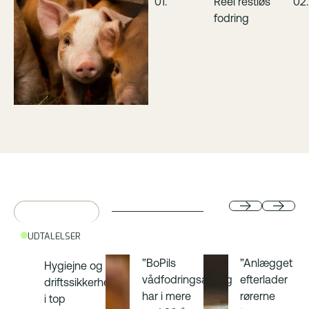
01.
Reel restløs
02.
fodring
UDTALELSER
”BoPils
”Anlægget
Hygiejne og
vådfodringsanlæg
efterlader
driftssikkerhed
har i mere
rørerne
i top