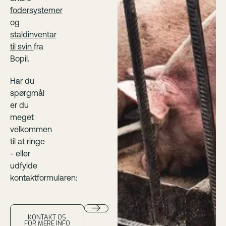
fodersystemer
og
staldinventar
til svin
fra
Bopil.
Har du
spørgmål
er du
meget
velkommen
til at ringe
- eller
udfylde
kontaktformularen:
KONTAKT OS
FOR MERE INFO