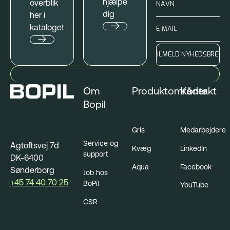
hjælpe
overblik
dig
her i
kataloget
Om
Produktområder
Kontakt
Bopil
Gris
Medarbejdere
Service og
Agtoftsvej 7d
Kvæg
LinkedIn
support
DK-6400
Aqua
Facebook
Sønderborg
Job hos
+45 74 40 70 25
BoPil
YouTube
CSR