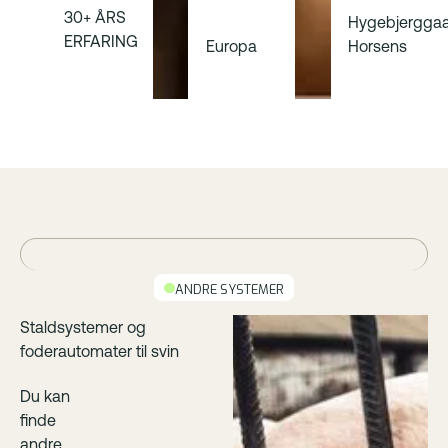
30+ ÅRS
Hygebjerggaa
ERFARING
Europa
Horsens
ANDRE SYSTEMER
Staldsystemer og
foderautomater til svin
Du kan
finde
andre