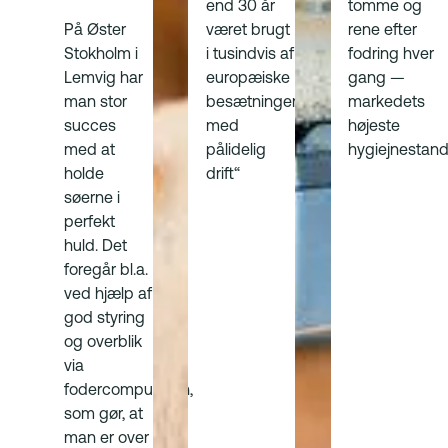
end 30 år
tomme og
været brugt
rene efter
På Øster
i tusindvis af
fodring hver
Stokholm i
europæiske
gang —
Lemvig har
besætninger
markedets
man stor
med
højeste
succes
pålidelig
hygiejnestan
med at
drift“
holde
søerne i
perfekt
huld. Det
foregår bl.a.
ved hjælp af
god styring
og overblik
via
fodercomputeren,
som gør, at
man er over