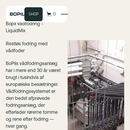
0
SHOP
Bopil Vådfodring -
LiquidMix
Restløs fodring med
vådfoder
BoPils vådfodringsanlæg
har i mere end 30 år været
brugt i tusindvis af
europæiske besætninger.
Vådfodringssystemet er
den bedst afprøvede
fodringsanlæg, der
efterlader rørerne tomme
og rene efter fodring —
hver gang.