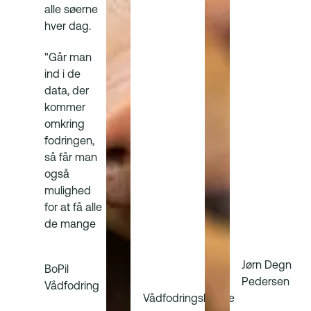
alle søerne
hver dag.
"Går man
ind i de
data, der
kommer
omkring
fodringen,
så får man
også
mulighed
for at få alle
de mange
Jørn Degn
BoPil
Pedersen
Vådfodring
Vådfodringskunde