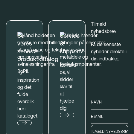
Tilmeld
nyhedsbrev
Se
Service
vores
&
Få de seneste
seneste
support
nyheder direkte i
produktkatalog
din indbakke.
Kontakt
os, vi
Få
sidder
inspiration
klar til
og det
at
fulde
hjælpe
overblik
dig
her i
kataloget