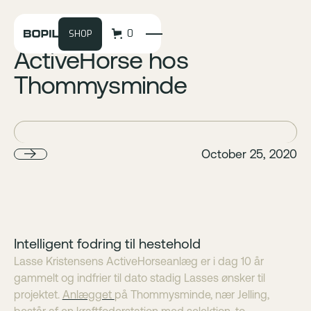
0
SHOP
ActiveHorse hos
Thommysminde
October 25, 2020
Intelligent fodring til hestehold
Lasse Kristensens ActiveHorseanlæg er i dag 10 år
gammelt og indfrier til dato stadig Lasses ønsker til
projektet.
Anlægget
på Thommysminde, nær Jelling,
består af en kraftfoderstation med selektion, to