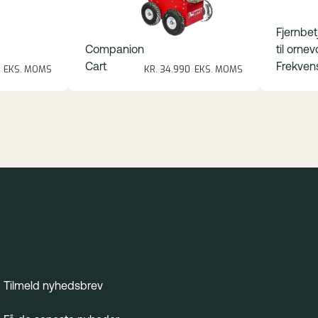
Fjernbet
Companion
til orne
Cart
Frekven
5 EKS. MOMS
KR. 34.990 EKS. MOMS
Tilmeld nyhedsbrev