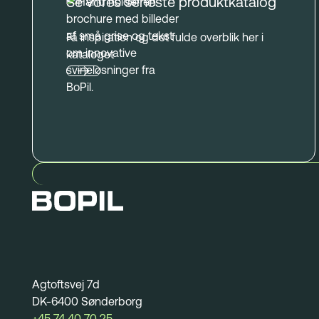
Se vores seneste produktkatalog
Få inspiration og det fulde overblik her i
kataloget
Agtoftsvej 7d
DK-6400 Sønderborg
+45 74 40 70 25