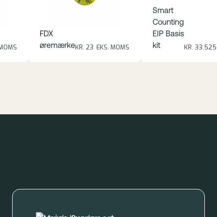
Smart
Counting
FDX
EIP Basis
øremærke
kit
 MOMS
KR. 23 EKS. MOMS
KR. 33.52