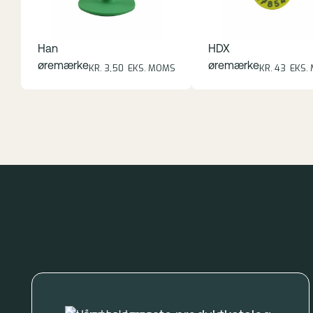
Han
HDX
øremærke
øremærke
KR. 3,50 EKS. MOMS
KR. 43 EKS.
Footer