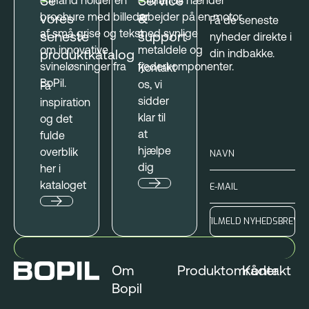
Se
Service
vores
&
Få de seneste
seneste
support
nyheder direkte i
produktkatalog
din indbakke.
Kontakt
os, vi
Få
sidder
inspiration
klar til
og det
at
fulde
hjælpe
overblik
dig
her i
kataloget
Om
Produktområder
Kontakt
Bopil